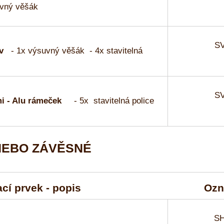
uvný věšák
SV
v
- 1x výsuvný věšák - 4x stavitelná
SV
mi - Alu rámeček
- 5x stavitelná police
 NEBO ZÁVĚSNÉ
cí prvek - popis
Ozn
SH