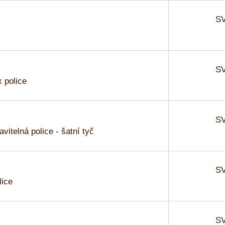
SV
SV
x police
SV
avitelná police - šatní tyč
SV
ice
SV