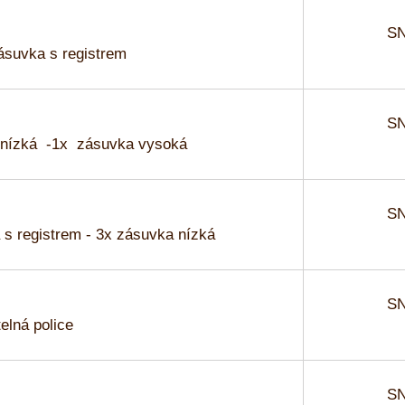
SN
ásuvka s registrem
SN
 nízká -1x zásuvka vysoká
SN
s registrem - 3x zásuvka nízká
SN
elná police
SN