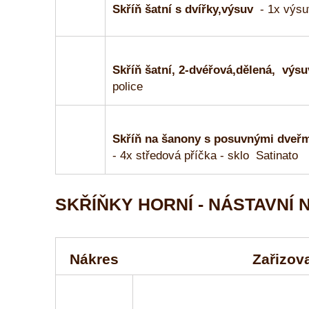
Skříň šatní s dvířky,výsuv
- 1x výs
Skříň šatní, 2-dvéřová,dělená, výsu
police
Skříň na šanony s posuvnými dveř
- 4x středová příčka - sklo Satinato
SKŘÍŇKY HORNÍ - NÁSTAVNÍ
Nákres
Zařizova