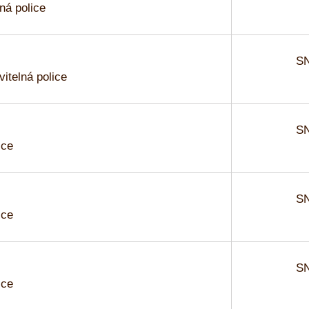
ná police
SN
vitelná police
SN
ice
SN
ice
SN
ice