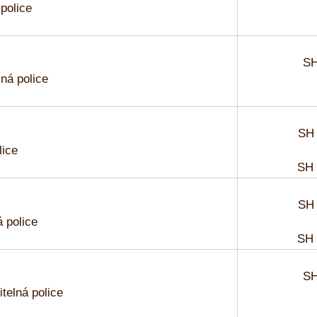
 police
SH
lná police
SH 
lice
SH 
SH 
á police
SH 
SH
itelná police