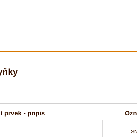
yňky
í prvek - popis
Ozn
SN