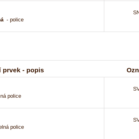
SN
ná
- police
 prvek - popis
Ozn
SV
lná police
SV
elná police