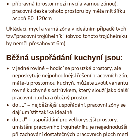
přípravná (prostor mezi mycí a varnou zónou):
pracovní deska tohoto prostoru by měla mít šířku
aspoň 80-120cm
Ukládací, mycí a varná zóna v ideálním případě tvoří
tzv."pracovní trojúhelník" (obvod tohoto trojúhelníku
by neměl přesahovat 6m).
Běžná uspořádání kuchyní jsou:
v jedné rovině – hodící se pro úzké prostory, ale
neposkytuje nejpohodlnější řešení pracovních zón,
máte-li prostornou kuchyň, můžete zvolit variantu
rovné kuchyně s ostrůvkem, který slouží jako další
pracovní plocha a úložný prostor
do „L" – nejběžnější uspořádání, pracovní zóny se
dají umístit takřka ideálně
do „U" – uspořádání pro velkorysejší prostory,
umístění pracovního trojúhelníku je nejjednodušší i
při zachování dostatečných pracovních ploch mezi