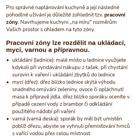
Pro správné naplánování kuchyně a její následné
pohodlné užívání je důležité zohlednit tzv.
pracovní
Navrhujeme kuchyni „na míru" rozměrům
zóny.
Vašich prostor s ohledem na tyto zóny.
Pracovní zóny lze rozdělit na ukládací,
mycí, varnou a přípravnou.
ukládání (lednice): malé místo u lednice využijete
kdykoli při vyndávání nákupu z tašek, při chystání
surovin k vaření i ukládání zbytků do lednice
mycí (dřez): dřez blízko lednice skýtá výhodu
snadného omývání zeleniny, ovoce či opláchnutí
masa k přípravě jídla, dřez blízko sporáku oceníte v
případě cezení vody z brambor či odkládání
použitého nádobí při vaření
varná (varná deska): sporák by měl být umístěn
poblíž dřezu, abyste se vyhnuli přemísťování hrnců
s vařící vodou přes celou místnost